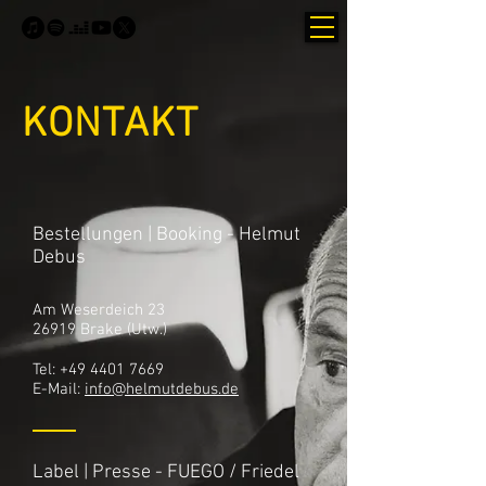
KONTAKT
Bestellungen
|
Booking
- Helmut
Debus
Am Weserdeich 23
26919 Brake (Utw.)
Tel:
+49 4401 7669
E-Mail:
info@helmutdebus.de
Label
|
Presse - FUEGO / Friedel