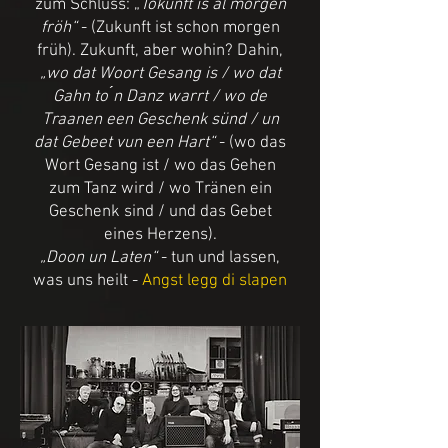
zum Schluss: „
Tokunft is al morgen
fröh“
- (Zukunft ist schon morgen
früh). Zukunft, aber wohin? Dahin,
„wo dat Woort Gesang is / wo dat
Gahn to ́n Danz warrt / wo de
Traanen een Geschenk sünd / un
dat Gebeet vun een Hart“
- (wo das
Wort Gesang ist / wo das Gehen
zum Tanz wird / wo Tränen ein
Geschenk sind / und das Gebet
eines Herzens).
„Doon un Laten“
- tun und lassen,
was uns heilt -
Angst legg di slapen