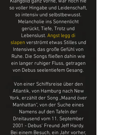
Klangbild ganz vorne, war noch nie
so voller Hingabe und Leidenschaft,
so intensiv und selbstbewusst.
Melancholie ins Sonnenlicht
gerückt, Tiefe, Trotz und
Lebenslust.
Angst legg di
slapen
verströmt etwas Stilles und
Intensives, das große Gefühl von
Ruhe. Die Songs fließen dahin wie
ein langer ruhiger Fluss, getragen
von Debus seelentiefem Gesang.
Von einer Schiffsreise über den
Atlantik, von Hamburg nach New
York, erzählt der Song „Maand över
Manhattan“, von der Suche eines
Namens auf den Tafeln der
Dreitausend vom 11. September
2001 - Debus‘ Freund Jeff Hardy.
Bei einem Besuch, ein Jahr vorher,