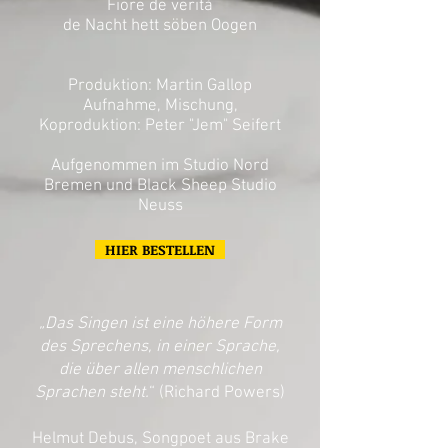
Fiore de verità
de Nacht hett söben Oogen
Produktion: Martin Gallop
Aufnahme, Mischung,
Koproduktion: Peter "Jem" Seifert
Aufgenommen im Studio Nord
Bremen und Black Sheep Studio
Neuss
HIER BESTELLEN
„Das Singen ist eine höhere Form
des Sprechens, in einer Sprache,
die über allen menschlichen
Sprachen steht.
“ (Richard Powers)
Helmut Debus, Songpoet aus Brake