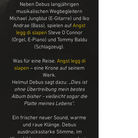
Neben Debus langjährigen
musikalischen Wegbegleitern
Michael Jungblut (E-Gitarre) und Iko
Andrae (Bass), spielen auf
Angst
legg di slapen
Steve O ́Connor
(Orgel, E-Piano) und Tommy Baldu
(Schlagzeug).
Was für eine Reise.
Angst legg di
slapen
– eine Krone auf seinem
Werk.
Helmut Debus sagt dazu:
„Dies ist
ohne Übertreibung mein bestes
Album bisher - vielleicht sogar die
Platte meines Lebens“
.
Ein frischer neuer Sound, warme
und raue Klänge. Debus
ausdrucksstarke Stimme, im