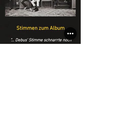
Stimmen zum Album
"... Debus' Stimme schnarrte noch
nie so dunkel und vom Seegang
schwermütig geschüttelt. So gelingt
die Verneigung vor Vorbildern wie
Bob Dylan und Leonard Cohen völlig
ohne Klischees und im besten Sinne
rührend."- Marc Vetter / ROLLING
STONE 12/2022
"
Angst legg di slapen
hat den Klang
der intimen Nähe und den Ruf der
grenzenlosen Weite. Beides.
Zugleich. Die CD ist klasse.